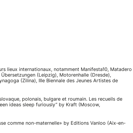
sieurs lieux internationaux, notamment Manifesta10, Matadero
le Übersetzungen (Leipzig), Motorenhalle (Dresde),
agoga (Zilina), IIIe Biennale des Jeunes Artistes de
 slovaque, polonais, bulgare et roumain. Les recueils de
reen ideas sleep furiously” by Kraft (Moscow,
russe comme non-maternelle» by Editions Vanloo (Aix-en-