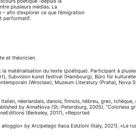
iscours poétique -depuis la
 entre plusieurs médias. La
– afin d’explorer ce que l’émigration
t performatif.
e et théoricien.
 et la matérialisation du texte (poétique). Participant à plu
rt), Subvision kunst festival (Hambourg), Büro für kulturel
ontemporain (Wroclaw), Muzeum Literatury (Praha), Nova Syn
italien, néerlandais, danois, finnois, hébreu, grec, tchèque,
published by AnnaNova (St.-Petersburg, 2005), “Colorless g
eEditions (Berkeley, 2017), «Reported
lloggio» by Arcipelago Itaca Edizioni (Italy, 2021), «Le 