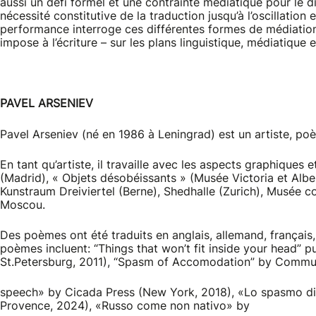
aussi un défi formel et une contrainte médiatique pour le d
nécessité constitutive de la traduction jusqu’à l’oscillation
performance interroge ces différentes formes de médiation 
impose à l’écriture – sur les plans linguistique, médiatique e
PAVEL ARSENIEV
Pavel Arseniev (né en 1986 à Leningrad) est un artiste, poèt
En tant qu’artiste, il travaille avec les aspects graphiques
(Madrid), « Objets désobéissants » (Musée Victoria et Albe
Kunstraum Dreiviertel (Berne), Shedhalle (Zurich), Musée c
Moscou.
Des poèmes ont été traduits en anglais, allemand, français, 
poèmes incluent: “Things that won’t fit inside your head” 
St.Petersburg, 2011), “Spasm of Accomodation” by Commun
speech» by Cicada Press (New York, 2018), «Lo spasmo di a
Provence, 2024), «Russo come non nativo» by